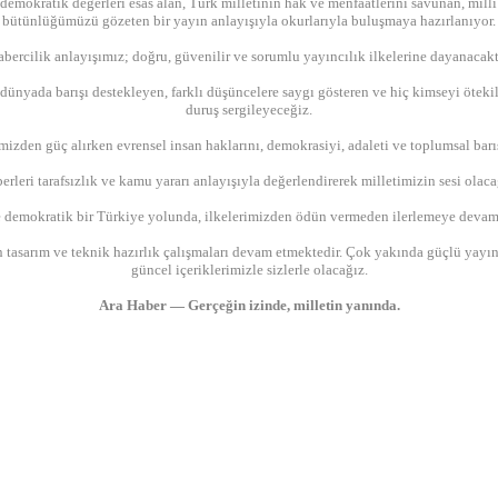
demokratik değerleri esas alan, Türk milletinin hak ve menfaatlerini savunan, millî 
bütünlüğümüzü gözeten bir yayın anlayışıyla okurlarıyla buluşmaya hazırlanıyor.
bercilik anlayışımız; doğru, güvenilir ve sorumlu yayıncılık ilkelerine dayanacakt
ünyada barışı destekleyen, farklı düşüncelere saygı gösteren ve hiç kimseyi öteki
duruş sergileyeceğiz.
mizden güç alırken evrensel insan haklarını, demokrasiyi, adaleti ve toplumsal bar
erleri tarafsızlık ve kamu yararı anlayışıyla değerlendirerek milletimizin sesi olaca
 demokratik bir Türkiye yolunda, ilkelerimizden ödün vermeden ilerlemeye devam
 tasarım ve teknik hazırlık çalışmaları devam etmektedir. Çok yakında güçlü yay
güncel içeriklerimizle sizlerle olacağız.
Ara Haber — Gerçeğin izinde, milletin yanında.