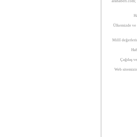
arahaberi.com; 
Ha
Ülkemizde ve d
Millî değerleri
Hab
Çağdaş ve
Web sitemizin