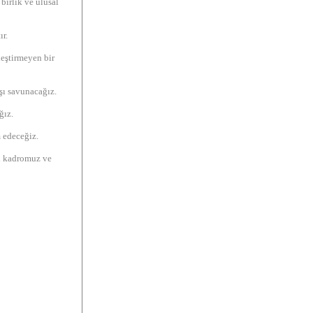
birlik ve ulusal
ır.
leştirmeyen bir
ışı savunacağız.
ğız.
 edeceğiz.
ın kadromuz ve